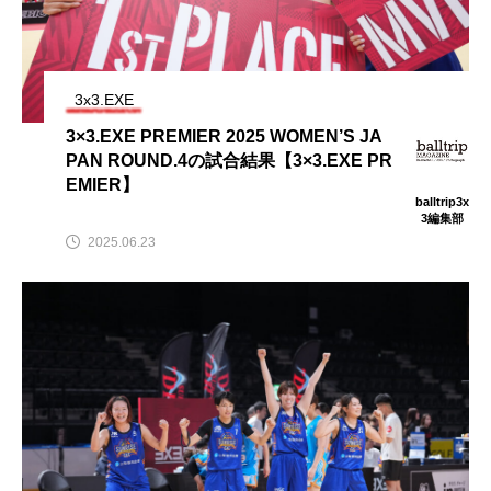
3x3.EXE
3×3.EXE PREMIER 2025 WOMEN’S JA
PAN ROUND.4の試合結果【3×3.EXE PR
EMIER】
balltrip3x
3編集部
2025.06.23